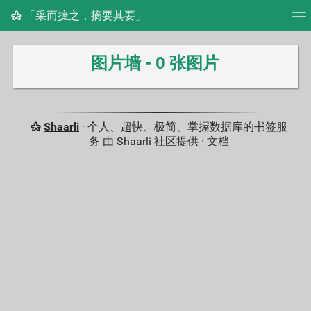
「采而摭之，摘要其要」
标签云
图片墙
每天
RSS 订阅源
登录
图片墙 - 0 张图片
Shaarli
· 个人、超快、极简、掌握数据库的书签服
务 由 Shaarli 社区提供 ·
文档